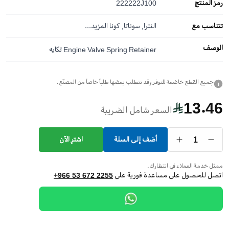
رمز المنتج
222222J100
تتناسب مع
النترا, سوناتا, كونا
المزيد...
الوصف
Engine Valve Spring Retainer تكايه
جميع القطع خاضعة للتوفر وقد تتطلب بعضها طلباً خاصاً من المصنّع.
i
13.46
السعر شامل الضريبة
1
أضف إلى السلة
اشترِ الآن
ممثل خدمة العملاء في انتظارك.
اتصل للحصول على مساعدة فورية على
+966 53 672 2255