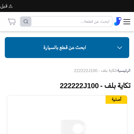
⚠️ قبل إتما
ابحث عن قطع بالسيارة
الرئيسية
\
تكاية بلف - 222222J100
تكاية بلف - 222222J100
أصلية