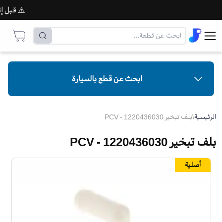
⚠️ قبل إتمام
ابحث عن قطع بالسيارة
الرئيسية
\
بلف تبخير PCV - 1220436030
بلف تبخير PCV - 1220436030
أصلية