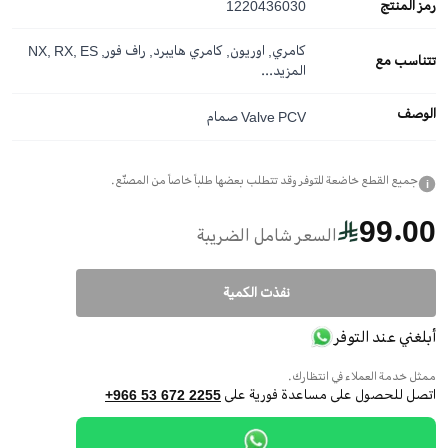
رمز المنتج
1220436030
كامري, اوريون, كامري هايبرد, راف فور, NX, RX, ES
تتناسب مع
المزيد...
الوصف
Valve PCV صمام
جميع القطع خاضعة للتوفر وقد تتطلب بعضها طلباً خاصاً من المصنّع.
i
99.00
السعر شامل الضريبة
نفذت الكمية
أبلغني عند التوفر
ممثل خدمة العملاء في انتظارك.
اتصل للحصول على مساعدة فورية على
+966 53 672 2255