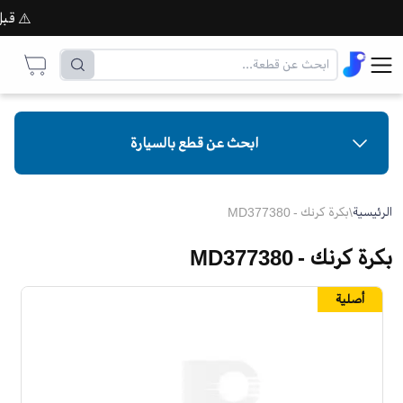
⚠️ قبل إت
ابحث عن قطع بالسيارة
الرئيسية
\
بكرة كرنك - MD377380
بكرة كرنك - MD377380
أصلية