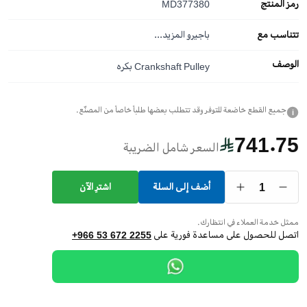
رمز المنتج
MD377380
تتناسب مع
باجيرو
المزيد...
الوصف
Crankshaft Pulley بكره
جميع القطع خاضعة للتوفر وقد تتطلب بعضها طلباً خاصاً من المصنّع.
i
741.75
السعر شامل الضريبة
1
أضف إلى السلة
اشترِ الآن
ممثل خدمة العملاء في انتظارك.
اتصل للحصول على مساعدة فورية على
+966 53 672 2255