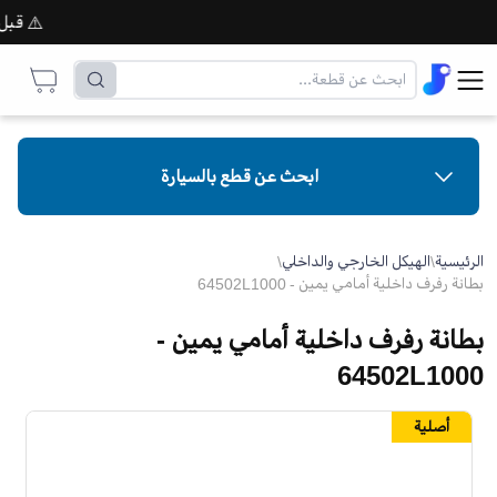
⚠️ قبل إتم
ابحث عن قطع بالسيارة
الرئيسية
\
الهيكل الخارجي والداخلي
\
بطانة رفرف داخلية أمامي يمين - 64502L1000
بطانة رفرف داخلية أمامي يمين -
64502L1000
أصلية