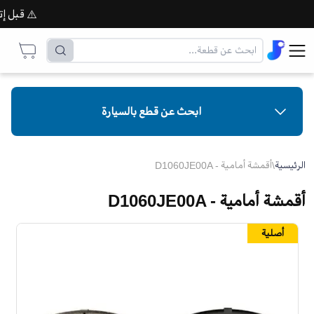
⚠️ قبل إتمام 
ابحث عن قطع بالسيارة
الرئيسية
\
أقمشة أمامية - D1060JE00A
أقمشة أمامية - D1060JE00A
أصلية