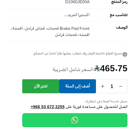
رمز المنتج
D1060JE00A
تتناسب مع
اكستيرا
المزيد...
الوصف
Brake Pad Front فحمات، قماش فرامل، اقمشة،
اقمشه، فحمات فرامل
جميع القطع خاضعة للتوفر وقد تتطلب بعضها طلباً خاصاً من المصنّع.
i
465.75
السعر شامل الضريبة
1
أضف إلى السلة
اشترِ الآن
ممثل خدمة العملاء في انتظارك.
اتصل للحصول على مساعدة فورية على
+966 53 672 2255