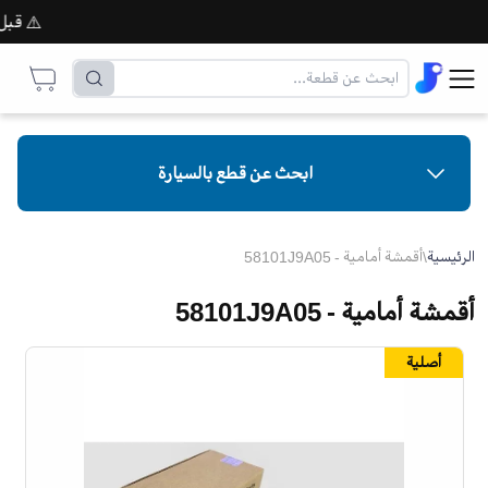
⚠️ قبل إتم
ابحث عن قطع بالسيارة
الرئيسية
\
أقمشة أمامية - 58101J9A05
أقمشة أمامية - 58101J9A05
أصلية