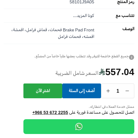
رمز المنتج
58101J9A05
تتناسب مع
كونا
المزيد...
الوصف
Brake Pad Front فحمات، قماش فرامل، اقمشة،
اقمشه، فحمات فرامل
جميع القطع خاضعة للتوفر وقد تتطلب بعضها طلباً خاصاً من المصنّع.
i
557.04
السعر شامل الضريبة
1
أضف إلى السلة
اشترِ الآن
ممثل خدمة العملاء في انتظارك.
اتصل للحصول على مساعدة فورية على
+966 53 672 2255